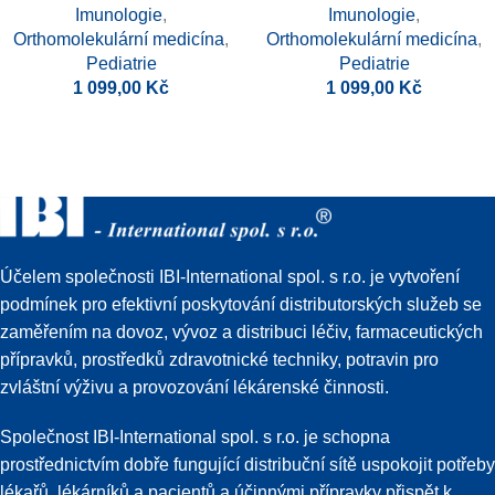
Imunologie
,
Imunologie
,
Orthomolekulární medicína
,
Orthomolekulární medicína
,
Pediatrie
Pediatrie
1 099,00
Kč
1 099,00
Kč
Účelem společnosti IBI-International spol. s r.o. je vytvoření
podmínek pro efektivní poskytování distributorských služeb se
zaměřením na dovoz, vývoz a distribuci léčiv, farmaceutických
přípravků, prostředků zdravotnické techniky, potravin pro
zvláštní výživu a provozování lékárenské činnosti.
Společnost IBI-International spol. s r.o. je schopna
prostřednictvím dobře fungující distribuční sítě uspokojit potřeby
lékařů, lékárníků a pacientů a účinnými přípravky přispět k