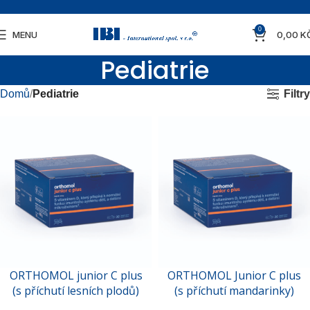
0
MENU
0,00
K
Pediatrie
Filtry
Domů
Pediatrie
ORTHOMOL junior C plus
ORTHOMOL Junior C plus
(s příchutí lesních plodů)
(s příchutí mandarinky)